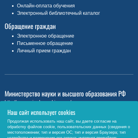
Онлайн-оплата обучения
Электронный библиотечный каталог
Обращение граждан
Электронное обращение
Письменное обращение
Личный прием граждан
Министерство науки и высшего образования РФ
http://www.minobrnauki.gov.ru/
Наш сайт использует cookies
Министерство просвещения РФ
Продолжая использовать наш сайт, вы даете согласие на
https://edu.gov.ru/
обработку файлов cookie, пользовательских данных (сведения о
местоположении; тип и версия ОС; тип и версия Браузера; тип
Федеральный портал «Российское образование»
устройства и разрешение его экрана; интернет-провайдер;