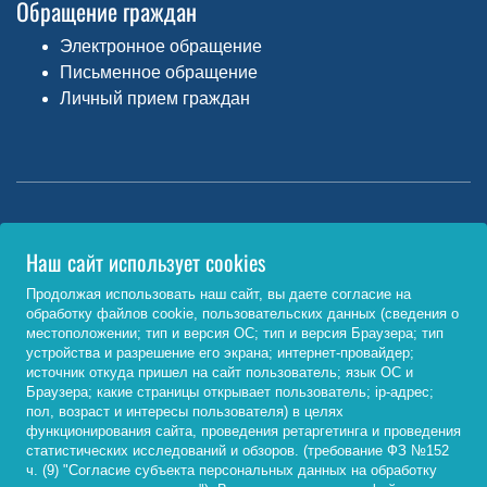
Обращение граждан
Электронное обращение
Письменное обращение
Личный прием граждан
Министерство науки и высшего образования РФ
Наш сайт использует cookies
http://www.minobrnauki.gov.ru/
Продолжая использовать наш сайт, вы даете согласие на
обработку файлов cookie, пользовательских данных (сведения о
Министерство просвещения РФ
местоположении; тип и версия ОС; тип и версия Браузера; тип
устройства и разрешение его экрана; интернет-провайдер;
https://edu.gov.ru/
источник откуда пришел на сайт пользователь; язык ОС и
Браузера; какие страницы открывает пользователь; ip-адрес;
Федеральный портал «Российское образование»
пол, возраст и интересы пользователя) в целях
функционирования сайта, проведения ретаргетинга и проведения
http://www.edu.ru/
статистических исследований и обзоров. (требование ФЗ №152
ч. (9) "Согласие субъекта персональных данных на обработку