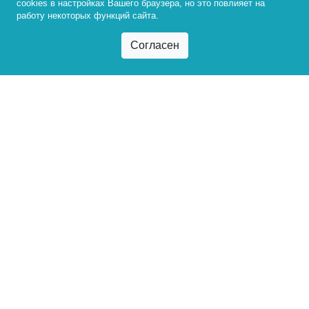
cookies в настройках Вашего браузера, но это повлияет на
работу некоторых функций сайта.
Телефон
Для соединения с внутренним номером
подразделения или работника
+7 (3952) 500-008
Телефонная книга
Официальная электронная почта
info@bgu.ru
Адрес