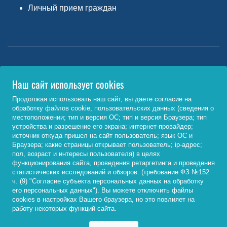
Личный прием граждан
Министерство науки и высшего образования РФ
Наш сайт использует cookies
http://www.minobrnauki.gov.ru/
Продолжая использовать наш сайт, вы даете согласие на
обработку файлов cookie, пользовательских данных (сведения о
Министерство просвещения РФ
местоположении; тип и версия ОС; тип и версия Браузера; тип
устройства и разрешение его экрана; интернет-провайдер;
https://edu.gov.ru/
источник откуда пришел на сайт пользователь; язык ОС и
Браузера; какие страницы открывает пользователь; ip-адрес;
Федеральный портал «Российское образование»
пол, возраст и интересы пользователя) в целях
функционирования сайта, проведения ретаргетинга и проведения
http://www.edu.ru/
статистических исследований и обзоров. (требование ФЗ №152
ч. (9) "Согласие субъекта персональных данных на обработку
его персональных данных"). Вы можете отключить файлы
cookies в настройках Вашего браузера, но это повлияет на
© 2026, ФГБОУ ВО «Байкальский государственный
работу некоторых функций сайта.
университет»