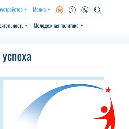
оустройство
Медиа
еятельность
Молодежная политика
 успеха