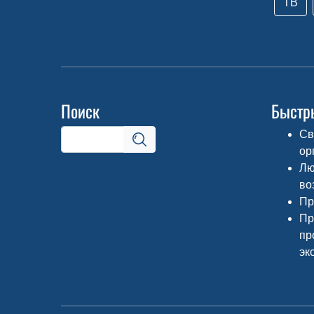
ТВ
Поиск
Быстр
Св
ор
Лю
во
Пр
Пр
пр
эк