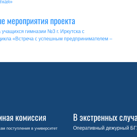
тная»
е мероприятия проекта
 учащихся гимназии №3 г. Иркутска с
икла «Встреча с успешным предпринимателем –
мная комиссия
В экстренных случ
Оперативный дежурный БГ
ам поступления в университет