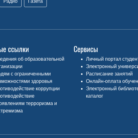
Радио
Газета
ые ссылки
Сервисы
едения об образовательной
Личный портал студен
ганизации
Электронный универс
дям с ограниченными
Расписание занятий
зможностями здоровья
Онлайн-оплата обуче
отиводействие коррупции
Электронный библиот
отиводействие
каталог
оявлениям терроризма и
стремизма