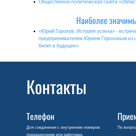
Общественно-политическая газета «Облас
Наиболее значимы
«Юрий Горохов. История успеха» - встреча
предпринимателем Юрием Гороховым из ц
билет в будущее»
Контакты
Телефон
Прие
Для соединения с внутренним номером
По вопрос
подразделения или работника