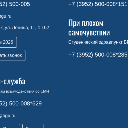
52) 500-005
+7 (3952) 500-008*151
gu.ru
При плохом
ск, ул. Ленина, 11, 4-102
самочувствии
м 2026
Студенческий здравпункт Б
+7 (3952) 500-008*285
ать звонок
с-служба
сам взаимодействия со СМИ
52) 500-008*629
@bgu.ru