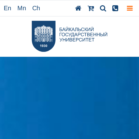
En
Mn
Ch