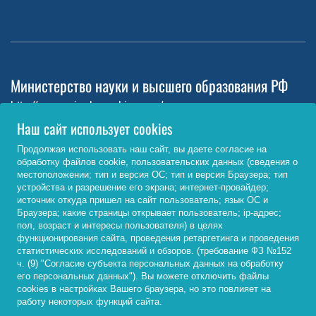
Министерство науки и высшего образования РФ
http://www.minobrnauki.gov.ru/
Наш сайт использует cookies
Министерство просвещения РФ
Продолжая использовать наш сайт, вы даете согласие на
https://edu.gov.ru/
обработку файлов cookie, пользовательских данных (сведения о
местоположении; тип и версия ОС; тип и версия Браузера; тип
Федеральный портал «Российское образование»
устройства и разрешение его экрана; интернет-провайдер;
источник откуда пришел на сайт пользователь; язык ОС и
http://www.edu.ru/
Браузера; какие страницы открывает пользователь; ip-адрес;
пол, возраст и интересы пользователя) в целях
функционирования сайта, проведения ретаргетинга и проведения
статистических исследований и обзоров. (требование ФЗ №152
© 2026, ФГБОУ ВО «Байкальский государственный
ч. (9) "Согласие субъекта персональных данных на обработку
университет»
его персональных данных"). Вы можете отключить файлы
cookies в настройках Вашего браузера, но это повлияет на
работу некоторых функций сайта.