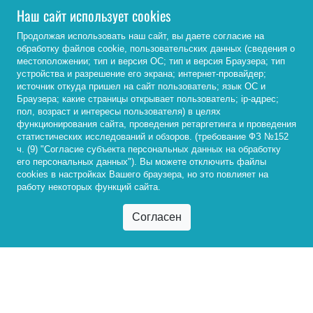
Наш сайт использует cookies
другим лицам;
другие лица могут зарегистрировать
Продолжая использовать наш сайт, вы даете согласие на
товарный знак на свое имя и запретить
обработку файлов cookie, пользовательских данных (сведения о
местоположении; тип и версия ОС; тип и версия Браузера; тип
его использование добросовестному
устройства и разрешение его экрана; интернет-провайдер;
производителю;
источник откуда пришел на сайт пользователь; язык ОС и
многие СМИ запрещают размещение
Браузера; какие страницы открывает пользователь; ip-адрес;
пол, возраст и интересы пользователя) в целях
рекламы на своих носителях, если
функционирования сайта, проведения ретаргетинга и проведения
товарный знак рекламодателя не
статистических исследований и обзоров. (требование ФЗ №152
зарегистрирован;
ч. (9) "Согласие субъекта персональных данных на обработку
его персональных данных"). Вы можете отключить файлы
вложение денег в нематериальные
cookies в настройках Вашего браузера, но это повлияет на
активы очень перспективно: товарные
работу некоторых функций сайта.
знаки многих известных компаний стоят
дороже, чем их основные фонды.