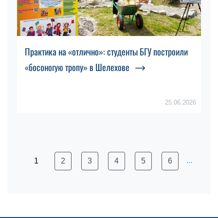
Практика на «отлично»: студенты БГУ построили
«босоногую тропу» в Шелехове
25.06.2026
...
1
2
3
4
5
6