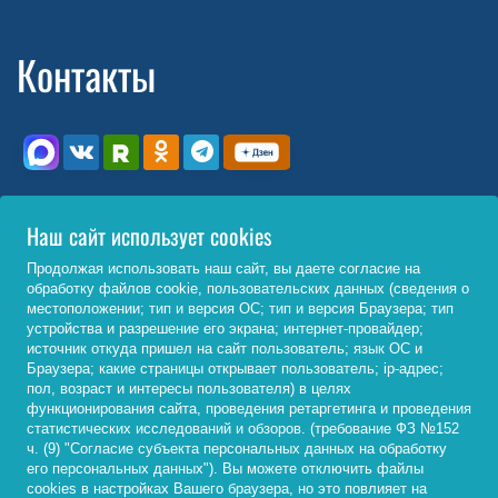
Контакты
Телефон
Наш сайт использует cookies
Продолжая использовать наш сайт, вы даете согласие на
Для соединения с внутренним номером
обработку файлов cookie, пользовательских данных (сведения о
подразделения или работника
местоположении; тип и версия ОС; тип и версия Браузера; тип
устройства и разрешение его экрана; интернет-провайдер;
+7 (3952) 500-008
источник откуда пришел на сайт пользователь; язык ОС и
Браузера; какие страницы открывает пользователь; ip-адрес;
пол, возраст и интересы пользователя) в целях
Телефонная книга
функционирования сайта, проведения ретаргетинга и проведения
статистических исследований и обзоров. (требование ФЗ №152
Официальная электронная почта
ч. (9) "Согласие субъекта персональных данных на обработку
его персональных данных"). Вы можете отключить файлы
cookies в настройках Вашего браузера, но это повлияет на
info@bgu.ru