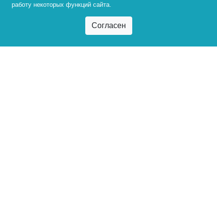
работу некоторых функций сайта.
Адрес
664003, г. Иркутск, ул. Ленина, 11
Приемная комиссия
По вопросам поступления в университет
+7 (3952) 500-005
priem@bgu.ru
г. Иркутск, ул. Ленина, 11, 4-102
Прием 2026
Заказать звонок
Пресс-служба