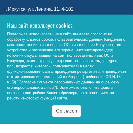
г. Иркутск, ул. Ленина, 11, 4-102
Наш сайт использует cookies
Прием 2026
Заказать звонок
Продолжая использовать наш сайт, вы даете согласие на
обработку файлов cookie, пользовательских данных (сведения о
местоположении; тип и версия ОС; тип и версия Браузера; тип
Пресс-служба
устройства и разрешение его экрана; интернет-провайдер;
источник откуда пришел на сайт пользователь; язык ОС и
По вопросам взаимодействия со СМИ
Браузера; какие страницы открывает пользователь; ip-адрес;
пол, возраст и интересы пользователя) в целях
функционирования сайта, проведения ретаргетинга и проведения
+7 (3952) 500-008*629
статистических исследований и обзоров. (требование ФЗ №152
ч. (9) "Согласие субъекта персональных данных на обработку
010944@bgu.ru
его персональных данных"). Вы можете отключить файлы
cookies в настройках Вашего браузера, но это повлияет на
работу некоторых функций сайта.
ТВ
Радио
Газета
В экстренных случаях
Оперативный дежурный БГУ