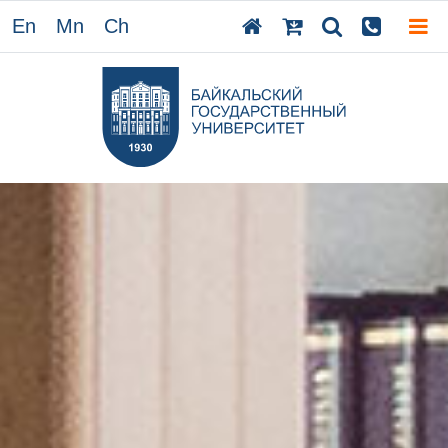
En
Mn
Ch