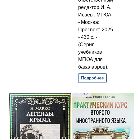
редактор И. А.
Исаев ; МГЮА.
- Москва:
Проспект, 2025.
- 430 с. -
(Серия
учебников
МГЮА для
бакалавров).
Подробнее
Н. Маркс
Легенды
Крыма /
Никандр
Маркс. -