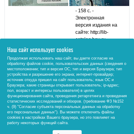
Изд. дом БГУ, 2025.
- 158 с. -
Электронная
версия издания на
сайте: http://lib-
catalog.bgu.ru
Наш сайт использует cookies
Подробнее
Продолжая использовать наш сайт, вы даете согласие на
обработку файлов cookie, пользовательских данных (сведения о
местоположении; тип и версия ОС; тип и версия Браузера; тип
устройства и разрешение его экрана; интернет-провайдер;
источник откуда пришел на сайт пользователь; язык ОС и
Браузера; какие страницы открывает пользователь; ip-адрес;
пол, возраст и интересы пользователя) в целях
функционирования сайта, проведения ретаргетинга и проведения
О. Б.
статистических исследований и обзоров. (требование ФЗ №152
Большакова
ч. (9) "Согласие субъекта персональных данных на обработку
его персональных данных"). Вы можете отключить файлы
Система
cookies в настройках Вашего браузера, но это повлияет на
работу некоторых функций сайта.
видо-
временных