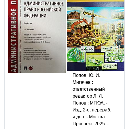
право Российской
Федерации:
учебник:
рекомендовано
Учебно-
методическим
объединением по
юридическому
образованию
вузов РФ / Л. Л.
Попов, Ю. И.
Мигачев ;
ответственный
редактор Л. Л.
Попов ; МГЮА. -
Изд. 2-е, перераб.
и доп. - Москва:
Проспект, 2025. -