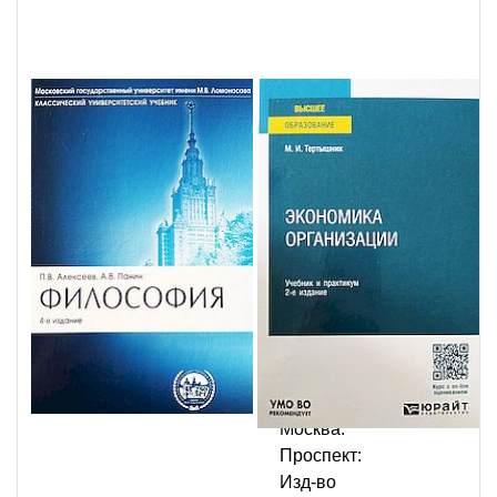
П. В.
Алексеев
Философия:
учебник / П.
В. Алексеев,
А. В. Панин;
МГУ им. М.
В.
Ломоносова.
- 4-е изд.,
перераб. и
доп. -
Москва:
Проспект:
Изд-во