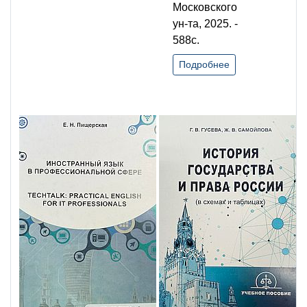
Московского
ун-та, 2025. -
588с.
Подробнее
Е. Н. Пищерская
Иностранный язык
в
профессиональной
сфере = TechTalk:
Practical English for
IT Professionals :
учебное пособие /
Е. Н. Пищерская ;
Байкальский гос.
ун-т. - Иркутск :