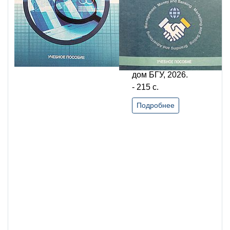
пособие / С. А.
Малютина, О.
А. Рогачева;
Байкальский
гос. ун-т. -
Иркутск: Изд.
дом БГУ, 2026.
- 215 с.
Подробнее