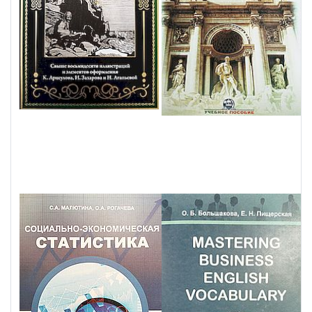
Санкт-
Петербург:
СЗКЭО,
2023. - 207
с.
Подробнее
С. А.
Малютина
Социально-
экономическая
статистика:
учебное