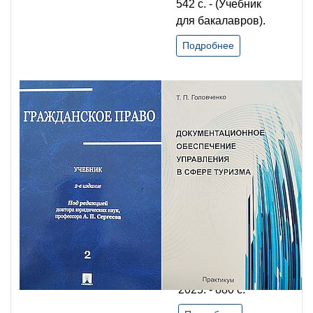
542 с. - (Учебник
для бакалавров).
Подробнее
Гражданское
право Т. 2:
учебник: в 3
т. / под
редакцией
А. П.
Сергеева. -
Изд. 2-е,
перераб. и
доп. -
Москва:
Проспект,
2025. - 880 с.