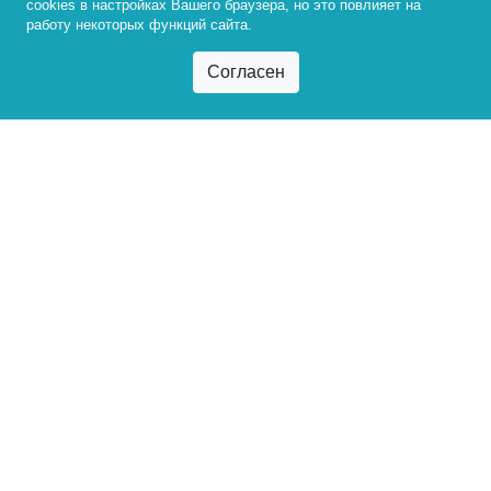
cookies в настройках Вашего браузера, но это повлияет на
работу некоторых функций сайта.
010944@bgu.ru
ТВ
Радио
Газета
В экстренных случаях
Оперативный дежурный БГУ
+7 (3952) 500-008*151
При плохом самочувствии
Студенческий здравпункт БГУ
+7 (3952) 500-008*285
Горячая линия