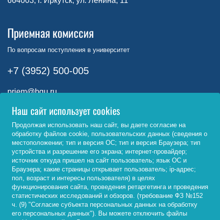
664003, г. Иркутск, ул. Ленина, 11
Приемная комиссия
По вопросам поступления в университет
+7 (3952) 500-005
priem@bgu.ru
Наш сайт использует cookies
г. Иркутск, ул. Ленина, 11, 4-102
Продолжая использовать наш сайт, вы даете согласие на
обработку файлов cookie, пользовательских данных (сведения о
Прием 2026
Заказать звонок
местоположении; тип и версия ОС; тип и версия Браузера; тип
устройства и разрешение его экрана; интернет-провайдер;
источник откуда пришел на сайт пользователь; язык ОС и
Браузера; какие страницы открывает пользователь; ip-адрес;
Пресс-служба
пол, возраст и интересы пользователя) в целях
функционирования сайта, проведения ретаргетинга и проведения
статистических исследований и обзоров. (требование ФЗ №152
По вопросам взаимодействия со СМИ
ч. (9) "Согласие субъекта персональных данных на обработку
его персональных данных"). Вы можете отключить файлы
+7 (3952) 500-008*629