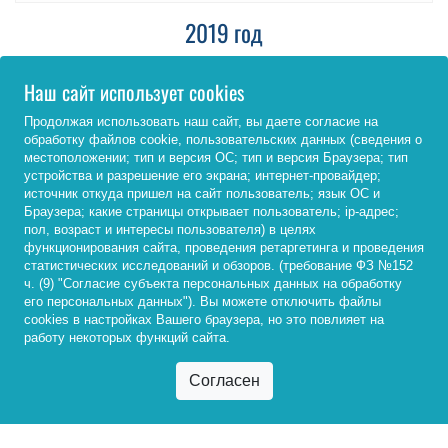
2019 год
Наш сайт использует cookies
ИСТОРИЯ ИСКУССТВ. ИСКУССТВО РОССИИ
Продолжая использовать наш сайт, вы даете согласие на
ДЕОНТОЛОГИЯ СОЦИАЛЬНОЙ РАБОТЫ
обработку файлов cookie, пользовательских данных (сведения о
местоположении; тип и версия ОС; тип и версия Браузера; тип
ЭТИКА ГОС. СЛУЖБЫ
устройства и разрешение его экрана; интернет-провайдер;
источник откуда пришел на сайт пользователь; язык ОС и
Браузера; какие страницы открывает пользователь; ip-адрес;
БАНКОВСКИЙ МАРКЕТИНГ
пол, возраст и интересы пользователя) в целях
функционирования сайта, проведения ретаргетинга и проведения
КУЛЬТУРОЛОГИЯ
статистических исследований и обзоров. (требование ФЗ №152
ч. (9) "Согласие субъекта персональных данных на обработку
РЕЛИГИОВЕДЕНИЕ
его персональных данных"). Вы можете отключить файлы
cookies в настройках Вашего браузера, но это повлияет на
работу некоторых функций сайта.
ФИНАНСОВЫЙ АНАЛИЗ ПРЕДПРИЯТИЯ
ЭКОЛОГИЯ
МАЛАКШАНОВ К.Л.