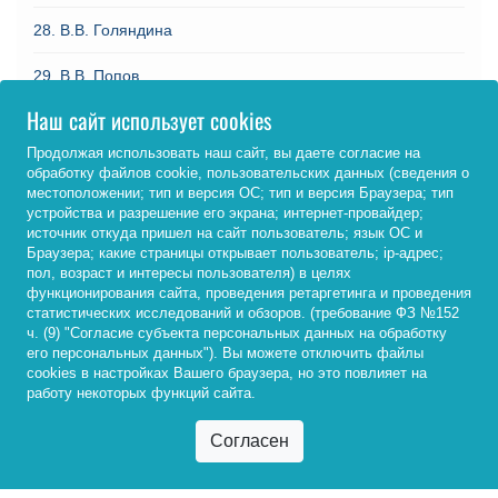
28. В.В. Голяндина
29. В.В. Попов
Наш сайт использует cookies
30. И.С. Минулина
Продолжая использовать наш сайт, вы даете согласие на
обработку файлов cookie, пользовательских данных (сведения о
местоположении; тип и версия ОС; тип и версия Браузера; тип
устройства и разрешение его экрана; интернет-провайдер;
источник откуда пришел на сайт пользователь; язык ОС и
Браузера; какие страницы открывает пользователь; ip-адрес;
пол, возраст и интересы пользователя) в целях
Контакты
функционирования сайта, проведения ретаргетинга и проведения
статистических исследований и обзоров. (требование ФЗ №152
ч. (9) "Согласие субъекта персональных данных на обработку
его персональных данных"). Вы можете отключить файлы
cookies в настройках Вашего браузера, но это повлияет на
работу некоторых функций сайта.
Телефон